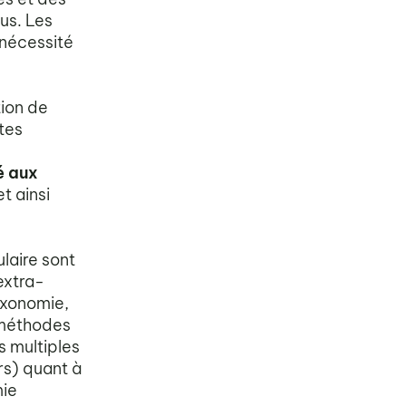
us. Les
nécessité
tion de
tes
é aux
t ainsi
laire sont
extra-
axonomie,
 méthodes
s multiples
rs) quant à
mie