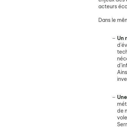
acteurs éco
Dans le mêm
Un 
d'év
tech
néce
d’in
Ains
inv
Une
mét
de m
vole
Ser