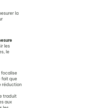
esurer la
ur
mesure
ir les
s, le
 focalise
 fait que
e réduction
 traduit
es aux
s les