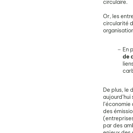
circulaire.
Or, les ent
circularité 
organisation
En p
de 
lien
carb
De plus, le 
aujourd’hui 
l’économie c
des émissio
(entreprise
par des amb
enjeux des a