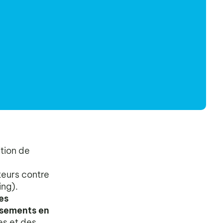
tion de
teurs contre
ng).
es
issements en
es et des