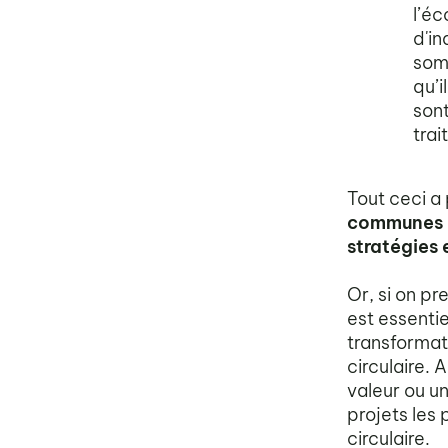
l’éc
d'in
som
qu’i
sont
trai
Tout ceci 
communes q
stratégies 
Or, si on pr
est essentie
transformat
circulaire.
valeur ou u
projets les 
circulaire.