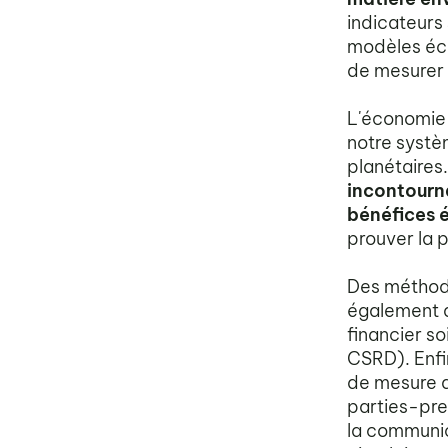
indicateurs
modèles éco
de mesurer l
L'économie c
notre systè
planétaires
incontourna
bénéfices 
prouver la 
Des méthodo
également a
financier s
CSRD). Enfi
de mesure de
parties-pre
la communic