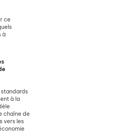
r ce
quels
s à
es
de
e standards
ent à la
dèle
ne chaîne de
s vers les
l’économie