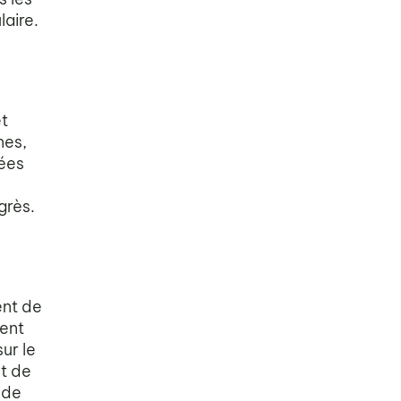
aire.
t
nes,
nées
grès.
ent de
ient
sur le
et de
 de