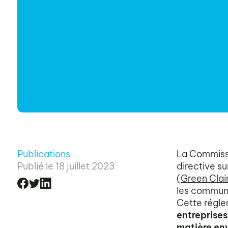
Publications
La Commissi
Publié le
18 juillet 2023
directive s
(
Green Clai
les commun
Cette régl
entreprises
matière en